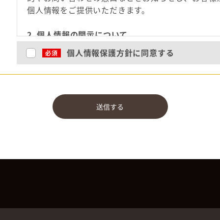
個人情報をご提供いただきます。
2. 個人情報の開示について
当店は、あらかじめお客様からご了解いただいてい
個人情報保護方針に同意する
必須
合、および法令に基づき司法機関、行政機関から法
合等の正当な理由がある場合を除き、お客様の個人
示などいたしません。
送信する
3. 個人情報を利用する場合
当店は、お客様から同意をいただいた利用目的範囲
す。
4. 個人情報の取り扱いにおける安全対策の実施
当店は、組織ごとに個人情報保護の責任者を置き、
また、個人情報を安全に管理するために、セキュリ
す。
なお、当店は、利用目的が達成された個人情報につ
必要がなくなったと判断した場合、お客様の個人情