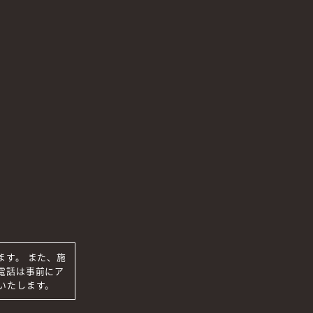
す。
5. お客様からのお問合せ等について
当店は、お客様から、当グループが管理するお客様
会などを希望された場合、お客様の意思を尊重し、
6. 他人の個人情報について
ご利用者が、ご自分以外の方の個人情報を当店にご
人から、ご利用者が当店に対して個人情報を提供す
供下さい。
7. セキュリティについて
お客様の登録情報はプライバシー保護およびセキュ
保護されています。
ます。
また、施
電話は事前に
ア
8. メールによるお問合せについて
いたします。
電子メールでお問合せいただきましたご質問等につ
合意により当店に回答義務がある場合を除き、ご回