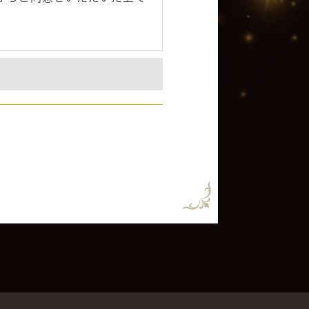
る場合や、業務を委託する場
的義務を伴う要請を受けた場
情報を第三者に提供または開
内で個人情報を利用いたしま
適切な管理に取り組みます。
ティの確保・向上に努めま
きまして、継続して保管する
報を消去する場合がございま