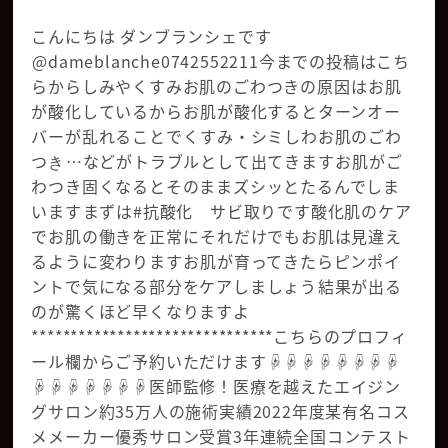
こんにちは ダンブランシェです
⁡@dameblanche0742552211️今までの投稿はこち
らからしみやくすみお肌のごわつきの原因は⁡お肌
が酸化しているから️⁡お肌が酸化するとターンオー
バーが乱れることで⁡くすみ・シミしわお肌のごわ
つき⁡…などがトラブルとして出てきます⁡お肌がご
わつき固くなるとそのままズシッ️とたるんでしま
います⁡まずは#抗酸化 サビ取りです酸化肌のケア
でお肌の働きを正常に⁡それだけでもお肌は見違え
るように変わります⁡お肌が育ってきたらピンポイ
ントで気になる部分をケアしましょう⁡結果が出る
のが驚くほど早くなりますよ
*******************************こちらのプロフィ
ール欄からご予約いただけます☟☟☟☟☟☟☟☟
☟☟☟☟☟☟☟医師監修！医療を越えたエイジン
グサロン約35万人の施術実績2022年度某有名コス
メメーカー優秀サロン受賞3年連続全国コンテスト