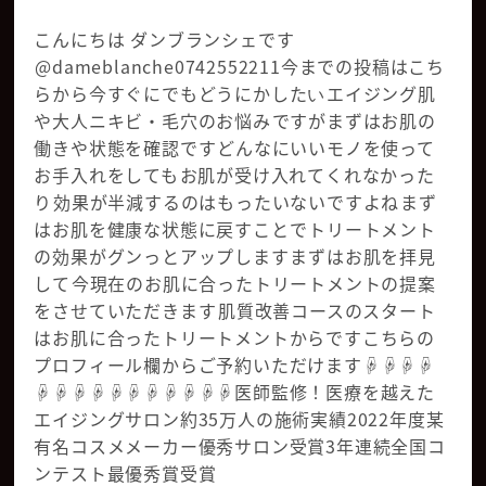
こんにちは ダンブランシェです
⁡@dameblanche0742552211️今までの投稿はこち
らから今すぐにでもどうにかしたい⁡エイジング肌
や大人ニキビ・毛穴のお悩み⁡ですが️まずはお肌の
働きや状態を確認です️⁡どんなにいいモノを使って
お手入れをしても⁡お肌が受け入れてくれなかった
り⁡効果が半減するのはもったいないですよね⁡まず
はお肌を健康な状態に戻すことで⁡トリートメント
の効果がグンっと️️️アップします⁡まずはお肌を拝見
して⁡今現在のお肌に合ったトリートメントの提案
をさせていただきます⁡⁡肌質改善コースのスタート
はお肌に合ったトリートメントからですこちらの
プロフィール欄からご予約いただけます☟☟☟☟
☟☟☟☟☟☟☟☟☟☟☟医師監修！医療を越えた
エイジングサロン約35万人の施術実績2022年度某
有名コスメメーカー優秀サロン受賞3年連続全国コ
ンテスト最優秀賞受賞