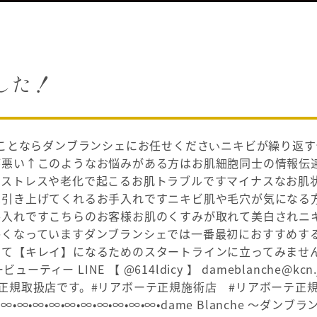
ました！
ことならダンブランシェにお任せください️ニキビが繰り返す️
が悪い↑このようなお悩みがある方はお肌細胞同士の情報伝
んストレスや老化で起こるお肌トラブルですマイナスなお肌
️️引き上げてくれるお手入れですニキビ肌や毛穴が気になる方
手入れですこちらのお客様お肌のくすみが取れて美白されニ
かくなっていますダンブランシェでは一番最初におすすめす
して【キレイ】になるためのスタートラインに立ってみませ
ービューティー LINE 【 @614ldicy 】 dameblanche@kcn.
下記の正規取扱店です。#リアボーテ正規施術店 #リアボーテ正
∞•∞•∞•∞•∞•∞•∞•∞•dame Blanche 〜ダンブラ