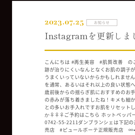
2023.07.25
お知らせ
Instagramを更新し
こんにちは #再生美容 #肌質改善 の
跡が治りにくい️なんとなくお肌の調子
うまくいっていないからかもしれませ
を通常、あるいはそれ以上の良い状態へ️
歳前後からの揺らぎ肌におすすめのお
の赤みが落ち着きましたね！キメも細
との多いお手入れですお肌をリセット
か‍♀️‍♀️‍♀️ご予約はこちら️️️️️ ホットペッパ
0742-55-2211ダンブランシェは
売店 #ピュールボーテ正規販売店 ∞•∞•∞•