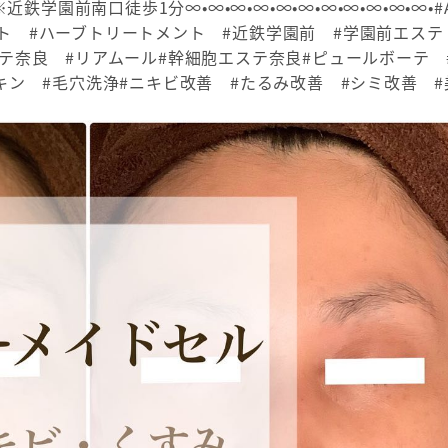
近鉄学園前南口徒歩1分∞•∞•∞•∞•∞•∞•∞•∞•∞•∞•∞•#
ト #ハーブトリートメント #近鉄学園前 #学園前エステ
テ奈良 #リアムール#幹細胞エステ奈良#ピュールボーテ 
キン #毛穴洗浄#ニキビ改善 #たるみ改善 #シミ改善 #