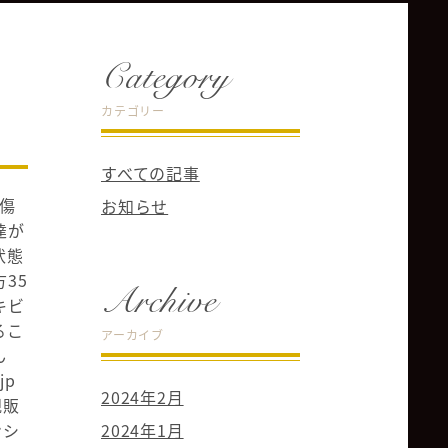
Category
カテゴリー
すべての記事
傷
お知らせ
達が
状態
35
Archive
キビ
るこ
アーカイブ
ん
jp
2024年2月
規販
ンシ
2024年1月