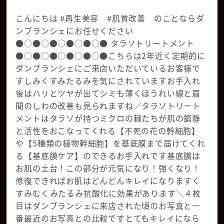
こんにちは #再生美容 #肌質改善 のことならダ
ンブランシェにお任せください
●○●○●○●○●○● タラソトリートメント
●○●○●○●○●○●こちらは2年近く定期的に
ダンブランシェにご来店いただいているお客様で
す︎しみ︎くすみ︎たるみを気にされていますお手入れ
後はハリとツヤが出てシミも薄くほうれい線と眉
間のしわの改善も見られますね／タラソトリート
メントはタラソが持つミクロの棘たちが肌の鎮静
と活性をおこなってくれる【不死の花の幹細胞】
や【5種類の植物幹細胞】を基底膜まで届けてくれ
る【基底膜ケア】のできるお手入れです基底膜は
お肌の土台！この部分が元気になり！強くなり！
修復できればお肌はどんどんキレイになりますく
すみむくみたるみ抗酸化に効果があります＼４枚
目はダンブランシェに来店された頃のお写真と一
番最近のお写真との比較ですとてもキレイになら