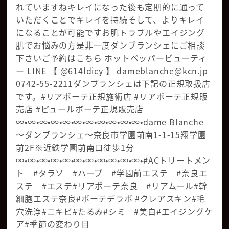
れていますねキレイになった後も定期的に通って
いただくことでキレイを持続そして、よりキレイ
になることが可能ですお肌トラブルやエイジング
肌でお悩みの方是非一度ダンブランシェにご相談
下さいご予約はこちら️️️️️ ホットペッパービューティ
ー LINE 【 @614ldicy 】 dameblanche@kcn.jp
0742-55-2211ダンブランシェは下記の正規取扱店
です。#リアボーテ正規施術店 #リアボーテ正規販
売店 #ピュールボーテ正規販売店
∞•∞•∞•∞•∞•∞•∞•∞•∞•∞•∞•dame Blanche
〜ダンブランシェ〜奈良市学園前南1-1-15翔学園
前2F※近鉄学園前南口徒歩1分
∞•∞•∞•∞•∞•∞•∞•∞•∞•∞•∞•#ACトリートメン
ト #タラソ #ハーブ #学園前エステ #奈良エ
ステ #エステ#リアボーテ奈良 #リアムール#幹
細胞エステ奈良#ボーテデラボ #クレアスキン#毛
穴洗浄#ニキビ#たるみ#シミ #美白#エイジングケ
ア#季節の変わり目