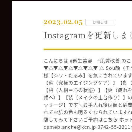
2023.02.05
お知らせ
Instagramを更新し
こんにちは #再生美容 #肌質改善 
▼△▼△▼△▼△▼△▼ △ Sou顔（
様【シワ・たるみ】を気にされています
【蘇（究極のエイジングケア）】【創
【相（人相＝心の状態）】【爽（疲れ
顔へ）】【装（メイクの土台作り）】の
ッサージ】です＼お手入れ後は額と眉
れてお肌の色も明るくなられていますね
験してみて下さいご予約はこちら️️️️️ ホット
dameblanche@kcn.jp 0742