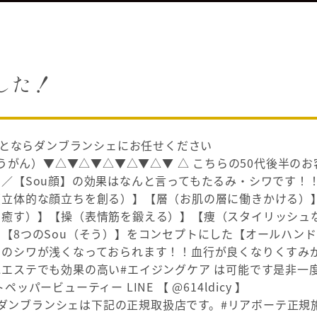
ました！
のことならダンブランシェにお任せください
そうがん）▼△▼△▼△▼△▼△▼ △ こちらの50代後半のお
／【Sou顔】の効果はなんと言ってもたるみ・シワです！
（立体的な顔立ちを創る）】【層（お肌の層に働きかける）
を癒す）】【操（表情筋を鍛える）】【痩（スタイリッシュ
【8つのSou（そう）】をコンセプトにした【オールハン
間のシワが浅くなっておられます！！血行が良くなりくすみ
エステでも効果の高い#エイジングケア は可能です是非一
ペッパービューティー LINE 【 @614ldicy 】
-55-2211ダンブランシェは下記の正規取扱店です。#リアボーテ正規